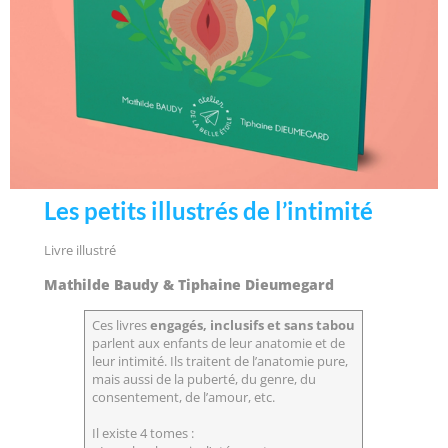
Les petits illustrés de l’intimité
Livre illustré
Mathilde Baudy & Tiphaine Dieumegard
Ces livres
engagés, inclusifs et sans tabou
parlent aux enfants de leur anatomie et de
leur intimité. Ils traitent de l’anatomie pure,
mais aussi de la puberté, du genre, du
consentement, de l’amour, etc.
Il existe 4 tomes :