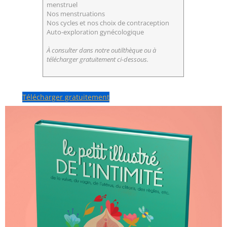
menstruel
Nos menstruations
Nos cycles et nos choix de contraception
Auto-exploration gynécologique
À consulter dans notre outilthèque ou à
télécharger gratuitement ci-dessous.
Télécharger gratuitement