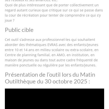
Quoi de plus intéressant que de porter collectivement un
regard autant curieux que critique sur ce qui se passe dans
la cour de récréation pour tenter de comprendre ce qui s’y
joue ?
Public cible
Cet outil s’adresse aux professionnel·les qui souhaitent
aborder des thématiques EVRAS avec des enfants/jeunes
entre 10 et 14 ans en milieu scolaire ou extra-scolaire, en
Centre de planning familial, en AMO, en institution, en
maison de jeunes ou dans tout autre cadre fréquenté de
manière ponctuelle ou régulière par les enfants/jeunes.
Présentation de l’outil lors du Matin
Outilthèque du 30 octobre 2025 :