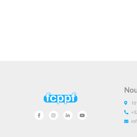
Nou
10
+3
in