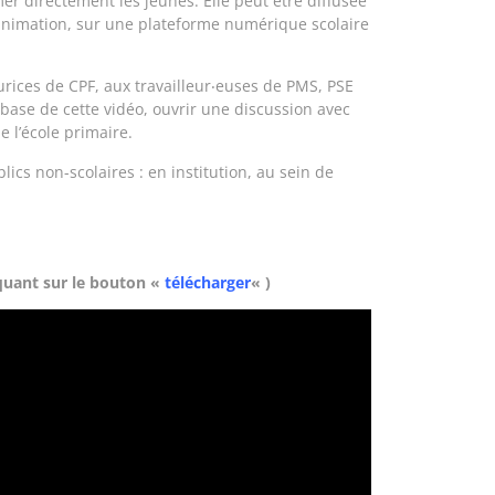
mer
directement les jeunes. Elle peut être diffusée
 animation, sur une plateforme numérique scolaire
rices de CPF, aux travailleur‧euses de PMS, PSE
 base de cette vidéo,
ouvrir une discussion
avec
e l’
école primaire
.
lics non-scolaires
: en institution, au sein de
iquant sur le bouton «
télécharger
« )