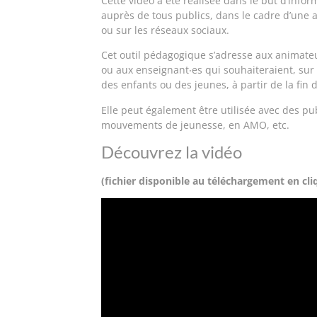
Cette vidéo a été réalisée dans le but
d’infor
auprès de
tous publics
, dans le cadre d’une
ou sur les réseaux sociaux.
Cet outil pédagogique s’adresse aux animateu
ou aux enseignant‧es qui souhaiteraient, sur
des enfants ou des jeunes, à partir de la fin d
Elle peut également être utilisée avec des
pub
mouvements de jeunesse, en AMO, etc.
Découvrez la vidéo
(fichier disponible au téléchargement en cl