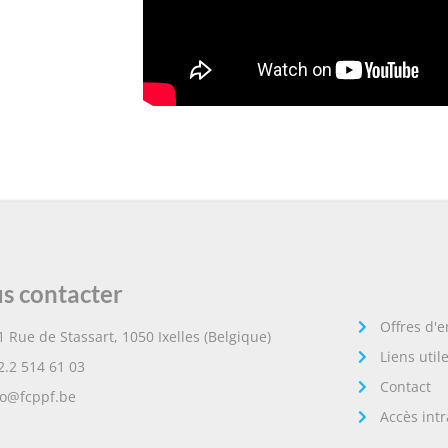
s contacter
Offres d'
1 Rue de Stassart, 1050 Ixelles (Belgique)
Liens util
2.2 514 61 03
Contact
fo@fcppf.be
Accès int