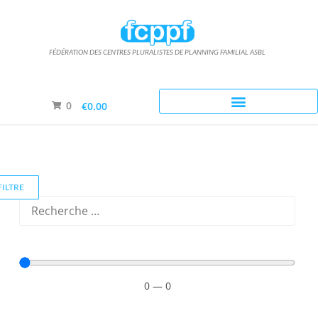
FÉDÉRATION DES CENTRES PLURALISTES DE PLANNING FAMILIAL ASBL
Nous acceptons le paiement par mandat administratif
0
€0.00
FILTRE
0
—
0