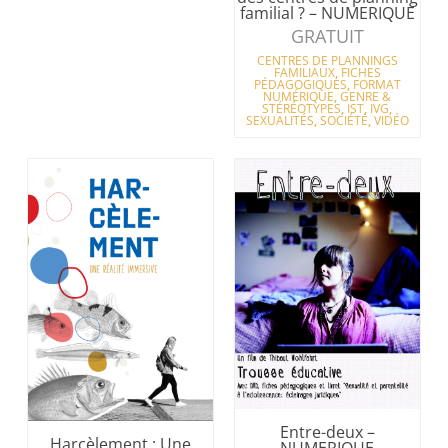
familial ? – NUMERIQUE
GRATUIT
CENTRES DE PLANNINGS
FAMILIAUX
,
FICHES
PÉDAGOGIQUES
,
FORMAT
NUMÉRIQUE
,
GENRE &
STÉRÉOTYPES
,
IST
,
IVG
,
SEXUALITÉS
,
SOCIÉTÉ
,
VIDÉO
Entre-deux –
Harcèlement : Une