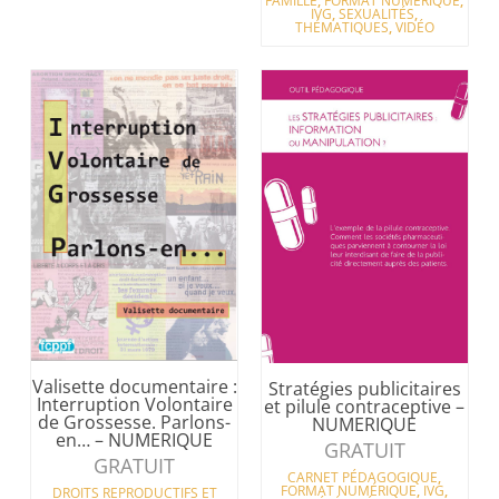
FAMILLE
,
FORMAT NUMÉRIQUE
,
IVG
,
SEXUALITÉS
,
THÉMATIQUES
,
VIDÉO
Valisette documentaire :
Stratégies publicitaires
Interruption Volontaire
et pilule contraceptive –
de Grossesse. Parlons-
NUMERIQUE
en… – NUMERIQUE
GRATUIT
GRATUIT
CARNET PÉDAGOGIQUE
,
FORMAT NUMÉRIQUE
,
IVG
,
DROITS REPRODUCTIFS ET