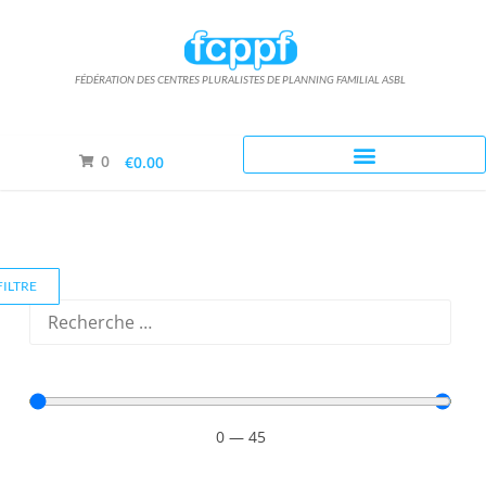
FÉDÉRATION DES CENTRES PLURALISTES DE PLANNING FAMILIAL ASBL
Nous acceptons le paiement par mandat administratif
0
€0.00
FILTRE
0
—
45