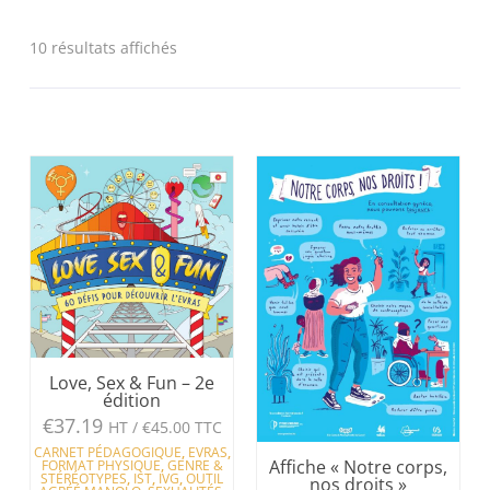
10 résultats affichés
Love, Sex & Fun – 2e
édition
€
37.19
HT /
€
45.00
TTC
CARNET PÉDAGOGIQUE
,
EVRAS
,
Affiche « Notre corps,
FORMAT PHYSIQUE
,
GENRE &
STÉRÉOTYPES
,
IST
,
IVG
,
OUTIL
nos droits »