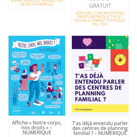
AGRÉÉ MANOLO
,
SEXUALITÉS
,
VIE RELATIONNELLE
GRATUIT
AFFICHES
,
CONTRACEPTION
,
DROITS REPRODUCTIFS ET
SEXUELS
,
FORMAT PHYSIQUE
,
IVG
,
VGO
Affiche « Notre corps,
T’as déjà entendu parler
nos droits » –
des centres de planning
NUMERIQUE
familial ? – NUMERIQUE