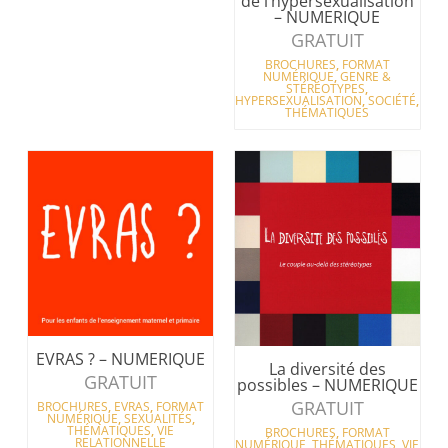
de l’hypersexualisation
– NUMERIQUE
GRATUIT
BROCHURES
,
FORMAT
NUMÉRIQUE
,
GENRE &
STÉRÉOTYPES
,
HYPERSEXUALISATION
,
SOCIÉTÉ
,
THÉMATIQUES
EVRAS ? – NUMERIQUE
La diversité des
GRATUIT
possibles – NUMERIQUE
GRATUIT
BROCHURES
,
EVRAS
,
FORMAT
NUMÉRIQUE
,
SEXUALITÉS
,
THÉMATIQUES
,
VIE
BROCHURES
,
FORMAT
RELATIONNELLE
NUMÉRIQUE
,
THÉMATIQUES
,
VIE