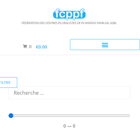
FÉDÉRATION DES CENTRES PLURALISTES DE PLANNING FAMILIAL ASBL
Nous acceptons le paiement par mandat administratif
0
€0.00
FILTRE
0
—
0